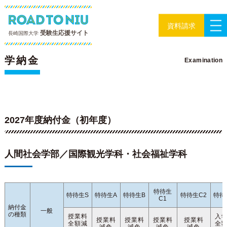
資料請求
受験生応援サイト
長崎国際大学
入試ガイド
学納金
Examination
2027年度納付金（初年度）
人間社会学部／国際観光学科・社会福祉学科
特待生
特待生S
特待生A
特待生B
特待生C2
特待
C1
納付金
一般
の種類
授業料
入
授業料
授業料
授業料
授業料
全額減
全