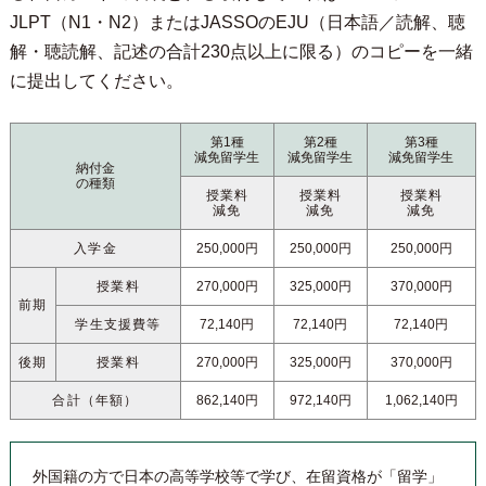
JLPT（N1・N2）またはJASSOのEJU（日本語／読解、聴
解・聴読解、記述の合計230点以上に限る）のコピーを一緒
に提出してください。
第1種
第2種
第3種
減免留学生
減免留学生
減免留学生
納付金
の種類
授業料
授業料
授業料
減免
減免
減免
入学金
250,000円
250,000円
250,000円
授業料
270,000円
325,000円
370,000円
前期
学生支援費等
72,140円
72,140円
72,140円
後期
授業料
270,000円
325,000円
370,000円
合計（年額）
862,140円
972,140円
1,062,140円
外国籍の方で日本の高等学校等で学び、在留資格が「留学」