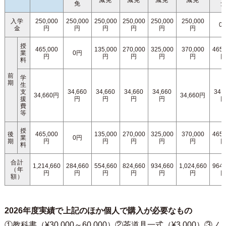
減免
減免
減免
減免
免
入学
250,000
250,000
250,000
250,000
250,000
250,000
0
金
円
円
円
円
円
円
授
465,000
135,000
270,000
325,000
370,000
465,
業
0円
円
円
円
円
円
料
前
学
期
生
支
34,660
34,660
34,660
34,660
34,
34,660円
34,660円
援
円
円
円
円
費
等
授
後
465,000
135,000
270,000
325,000
370,000
465,
業
0円
期
円
円
円
円
円
料
合計
1,214,660
284,660
554,660
824,660
934,660
1,024,660
964,
（年
円
円
円
円
円
円
額）
2026年度実績で上記のほか個人で購入が必要なもの
①教科書（¥30,000～60,000）②茶道具一式（¥3,000）③ノ