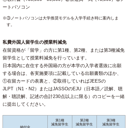
ートパソコン
※③ノートパソコンは大学推奨モデルを入学手続き時に案内しま
す。
私費外国人留学生の授業料減免
在留資格が「留学」の方に第1種、第2種、または第3種減免
留学生として授業料減免を行っています。
日本国内に在住する外国籍の方が本学の入学者選抜に出願
する場合は、各実施要項に記載している出願書類のほか、
①在留カードの表裏と、②取得していればJEESの
JLPT（N1・N2）またはJASSOのEJU（日本語／読解、聴
解・聴読解、記述の合計230点以上に限る）のコピーを一緒
に提出してください。
第1種
第2種
第3種
減免留学生
減免留学生
減免留学生
納付金