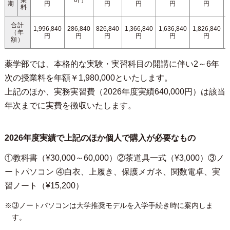
業
0円
期
円
円
円
円
円
料
合計
1,996,840
286,840
826,840
1,366,840
1,636,840
1,826,840
1
（年
円
円
円
円
円
円
額）
薬学部では、本格的な実験・実習科目の開講に伴い2～6年
次の授業料を年額￥1,980,000といたします。
上記のほか、実務実習費（2026年度実績640,000円）は該当
年次までに実費を徴収いたします。
2026年度実績で上記のほか個人で購入が必要なもの
①教科書（¥30,000～60,000）②茶道具一式（¥3,000）③ノ
ートパソコン ④白衣、上履き、保護メガネ、関数電卓、実
習ノート（¥15,200）
※③ノートパソコンは大学推奨モデルを入学手続き時に案内しま
す。