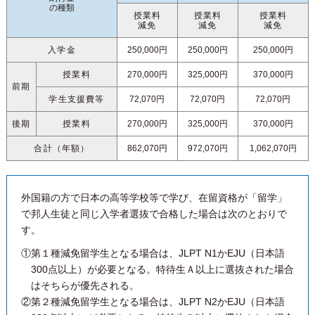
の種類
授業料
授業料
授業料
減免
減免
減免
入学金
250,000円
250,000円
250,000円
授業料
270,000円
325,000円
370,000円
前期
学生支援費等
72,070円
72,070円
72,070円
後期
授業料
270,000円
325,000円
370,000円
合計（年額）
862,070円
972,070円
1,062,070円
外国籍の方で日本の高等学校等で学び、在留資格が「留学」
で邦人生徒と同じ入学者選抜で合格した場合は次のとおりで
す。
①第１種減免留学生となる場合は、JLPT N1かEJU（日本語
300点以上）が必要となる。特待生Ａ以上に選抜された場合
はそちらが優先される。
②第２種減免留学生となる場合は、JLPT N2かEJU（日本語