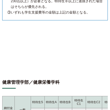
230点以上）が必要となる。特待生Ｂ以上に選抜された場合
はそちらが優先される。
③いずれも学生支援費等の金額は上記の金額となる。
健康管理学部／健康栄養学科
特待生
特待生S
特待生A
特待生B
特待生C2
特
C1
納付金
一般