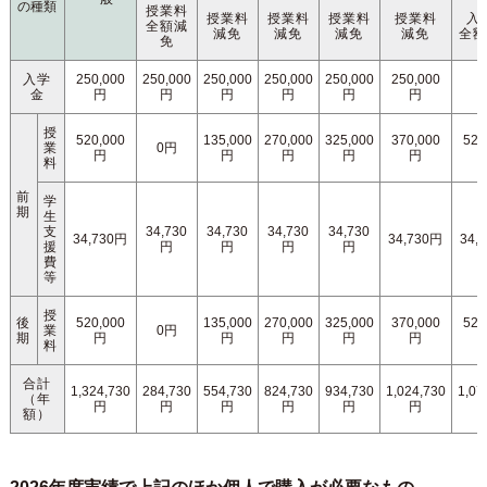
の種類
授業料
授業料
授業料
授業料
授業料
入
全額減
減免
減免
減免
減免
全
免
入学
250,000
250,000
250,000
250,000
250,000
250,000
金
円
円
円
円
円
円
授
520,000
135,000
270,000
325,000
370,000
520
業
0円
円
円
円
円
円
料
前
学
期
生
支
34,730
34,730
34,730
34,730
34,730円
34,730円
34,
援
円
円
円
円
費
等
授
後
520,000
135,000
270,000
325,000
370,000
520
業
0円
期
円
円
円
円
円
料
合計
1,324,730
284,730
554,730
824,730
934,730
1,024,730
1,07
（年
円
円
円
円
円
円
額）