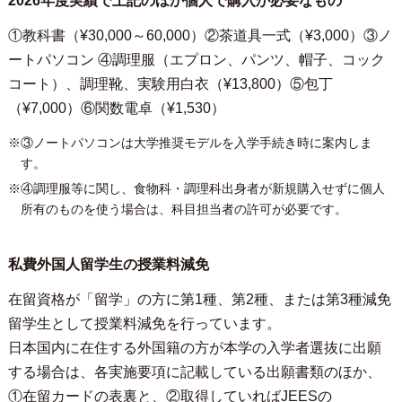
2026年度実績で上記のほか個人で購入が必要なもの
①教科書（¥30,000～60,000）②茶道具一式（¥3,000）③ノ
ートパソコン ④調理服（エプロン、パンツ、帽子、コック
コート）、調理靴、実験用白衣（¥13,800）⑤包丁
（¥7,000）⑥関数電卓（¥1,530）
※③ノートパソコンは大学推奨モデルを入学手続き時に案内しま
す。
※④調理服等に関し、食物科・調理科出身者が新規購入せずに個人
所有のものを使う場合は、科目担当者の許可が必要です。
私費外国人留学生の授業料減免
在留資格が「留学」の方に第1種、第2種、または第3種減免
留学生として授業料減免を行っています。
日本国内に在住する外国籍の方が本学の入学者選抜に出願
する場合は、各実施要項に記載している出願書類のほか、
①在留カードの表裏と、②取得していればJEESの